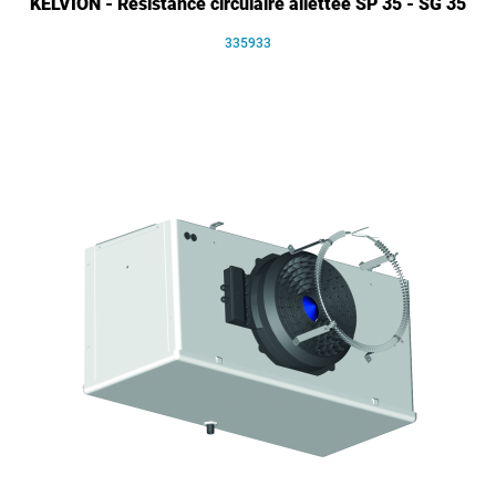
KELVION - Résistance circulaire ailettée SP 35 - SG 35
335933