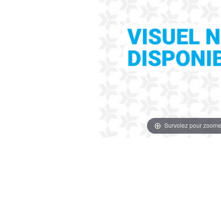
Survolez pour zoome