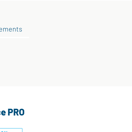
gements
ce PRO