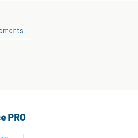
gements
ce PRO