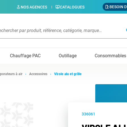
BESOIN D
NOS AGENCES
CATALOGUES
s
Chauffage PAC
Outillage
Consommables
porateurs à air
Accessoires
Virole alu et grille
336061