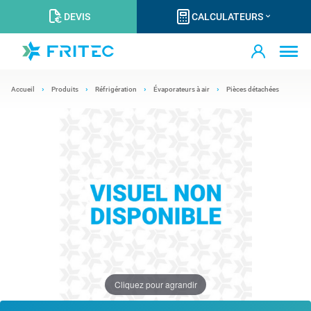
DEVIS
CALCULATEURS
Accueil
Produits
Réfrigération
Évaporateurs à air
Pièces détachées
Cliquez pour agrandir