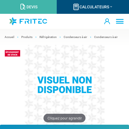
DEVIS
CALCULATEURS
Accueil
Produits
Réfrigération
Condenseurs à air
Condenseurs à air
Cliquez pour agrandir