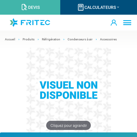
DEVIS
CALCULATEURS
Accueil
Produits
Réfrigération
Condenseurs à air
Accessoires
Cliquez pour agrandir