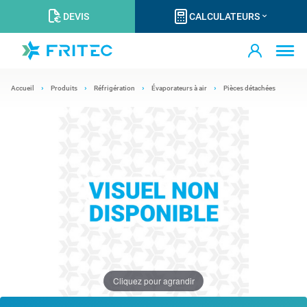
DEVIS
CALCULATEURS
Accueil
Produits
Réfrigération
Évaporateurs à air
Pièces détachées
Cliquez pour agrandir