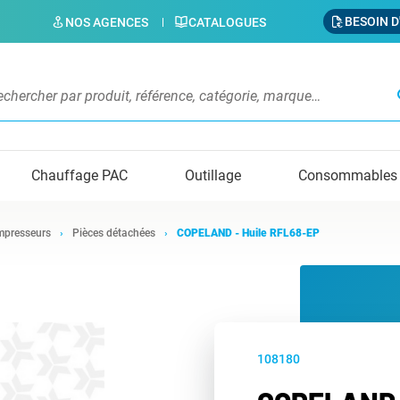
BESOIN D
NOS AGENCES
CATALOGUES
s
Chauffage PAC
Outillage
Consommables
presseurs
Pièces détachées
COPELAND - Huile RFL68-EP
108180