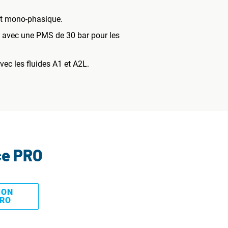
et mono-phasique.
es avec une PMS de 30 bar pour les
ec les fluides A1 et A2L.
ce PRO
MON
PRO