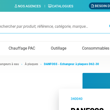
BESOIN D
NOS AGENCES
CATALOGUES
s
Chauffage PAC
Outillage
Consommables
angeurs à eau
À plaques
DANFOSS - Echangeur à plaques D62-30
340040