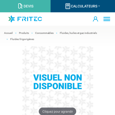
DEVIS
CALCULATEURS
Accueil
Produits
Consommables
Fluides, huiles et gaz industriels
Fluides frigorigènes
Cliquez pour agrandir