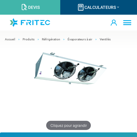
DEVIS
CALCULATEURS
Accueil
Produits
Réfrigération
Évaporateurs à air
Ventilés
Cliquez pour agrandir