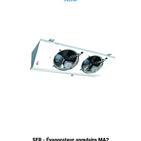
342240
SER - Évaporateur angulaire MA2