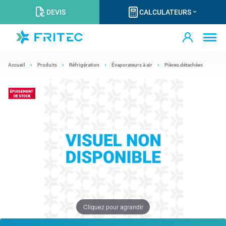
DEVIS
CALCULATEURS
Accueil
Produits
Réfrigération
Évaporateurs à air
Pièces détachées
Cliquez pour agrandir