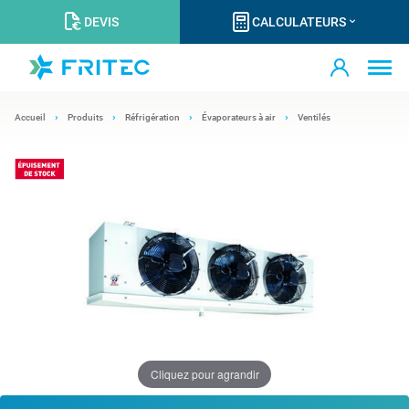
DEVIS
CALCULATEURS
Accueil
Produits
Réfrigération
Évaporateurs à air
Ventilés
Cliquez pour agrandir