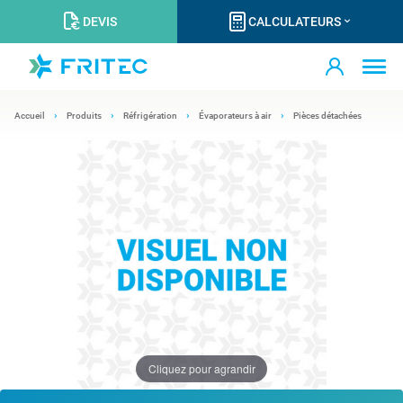
DEVIS
CALCULATEURS
Accueil
Produits
Réfrigération
Évaporateurs à air
Pièces détachées
Cliquez pour agrandir