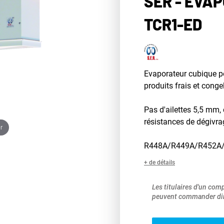
SER - ÉVA
TCR1-ED
Evaporateur cubique p
produits frais et conge
Pas d'ailettes 5,5 mm, 
résistances de dégivra
r
R448A/R449A/R452A
+ de détails
Les titulaires d'un com
peuvent commander dir