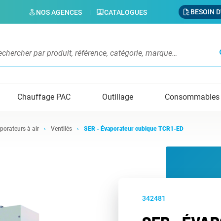
BESOIN D
NOS AGENCES
CATALOGUES
s
Chauffage PAC
Outillage
Consommables
porateurs à air
Ventilés
SER - Évaporateur cubique TCR1-ED
342481