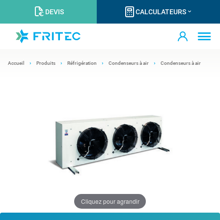
DEVIS
CALCULATEURS
Accueil
Produits
Réfrigération
Condenseurs à air
Condenseurs à air
Cliquez pour agrandir