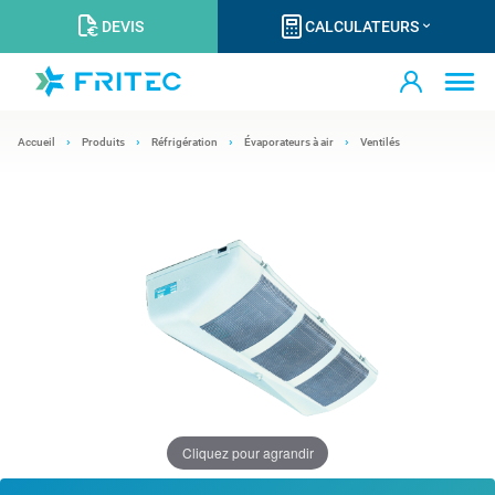
DEVIS
CALCULATEURS
Accueil
Produits
Réfrigération
Évaporateurs à air
Ventilés
Cliquez pour agrandir