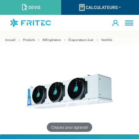
DEVIS
CALCULATEURS
Accueil
Produits
Réfrigération
Évaporateurs à air
Ventilés
Cliquez pour agrandir