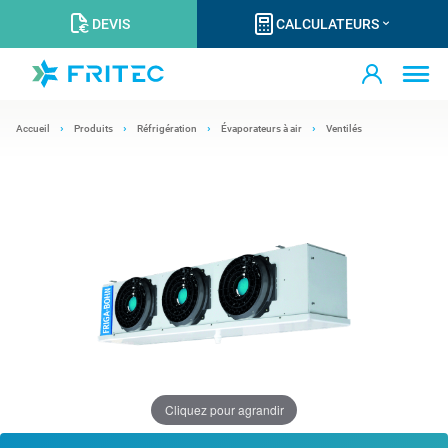
DEVIS
CALCULATEURS
Accueil
Produits
Réfrigération
Évaporateurs à air
Ventilés
Cliquez pour agrandir