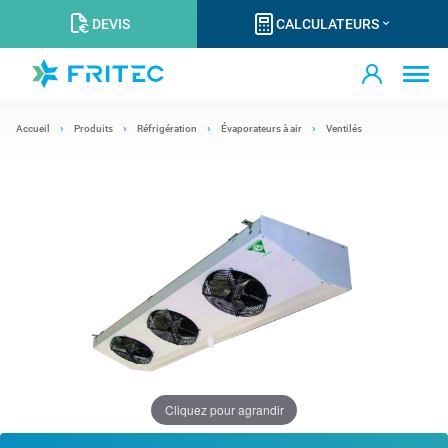
DEVIS
CALCULATEURS
Accueil
Produits
Réfrigération
Évaporateurs à air
Ventilés
Cliquez pour agrandir