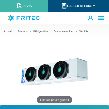
DEVIS
CALCULATEURS
Accueil
Produits
Réfrigération
Évaporateurs à air
Ventilés
Cliquez pour agrandir