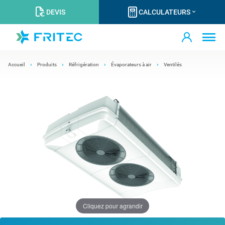
DEVIS
CALCULATEURS
Accueil
Produits
Réfrigération
Évaporateurs à air
Ventilés
Cliquez pour agrandir