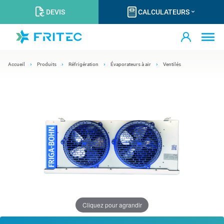
DEVIS
CALCULATEURS
Accueil
Produits
Réfrigération
Évaporateurs à air
Ventilés
Cliquez pour agrandir