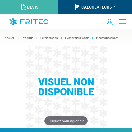
DEVIS
CALCULATEURS
Accueil
Produits
Réfrigération
Évaporateurs à air
Pièces détachées
Cliquez pour agrandir