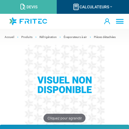
DEVIS
CALCULATEURS
Accueil
Produits
Réfrigération
Évaporateurs à air
Pièces détachées
Cliquez pour agrandir