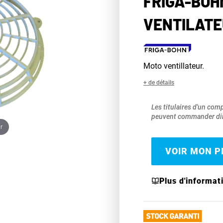
FRIGA-BOH
VENTILATE
Moto ventillateur.
+ de détails
Les titulaires d'un com
peuvent commander dir
r
VOIR MON PR
Plus d'informat