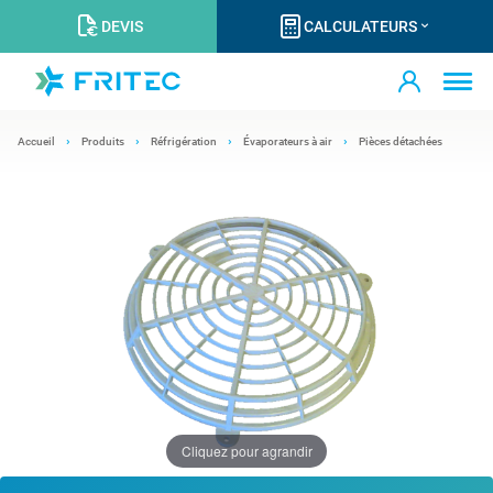
DEVIS
CALCULATEURS
Accueil
Produits
Réfrigération
Évaporateurs à air
Pièces détachées
Cliquez pour agrandir