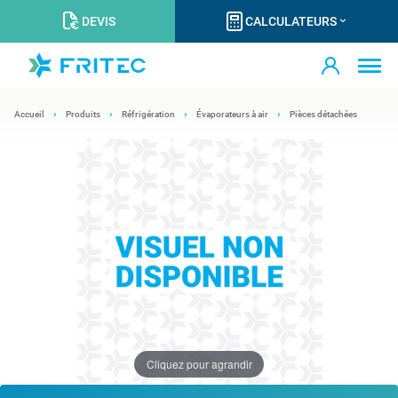
DEVIS
CALCULATEURS
Accueil
Produits
Réfrigération
Évaporateurs à air
Pièces détachées
Cliquez pour agrandir