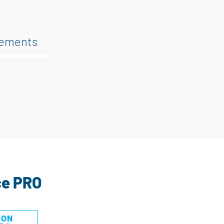
gements
ce PRO
MON