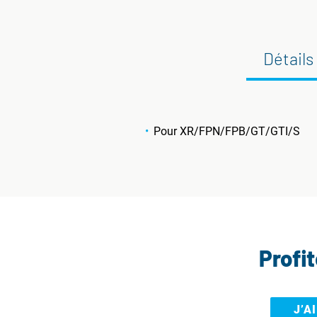
Détails
Pour XR/FPN/FPB/GT/GTI/S
Profi
J’A