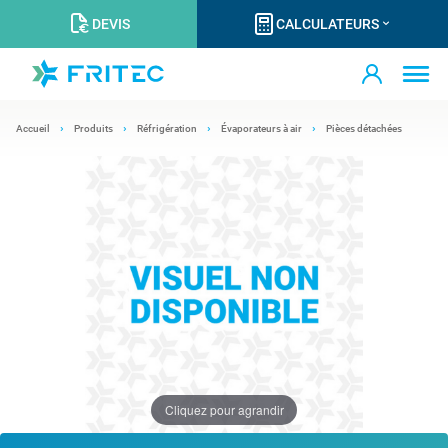
DEVIS
CALCULATEURS
Accueil
Produits
Réfrigération
Évaporateurs à air
Pièces détachées
Cliquez pour agrandir