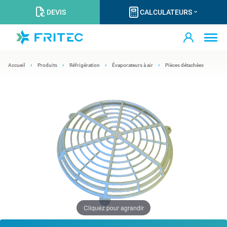
DEVIS
CALCULATEURS
Accueil
Produits
Réfrigération
Évaporateurs à air
Pièces détachées
Cliquez pour agrandir