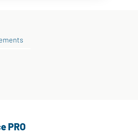
gements
ce PRO