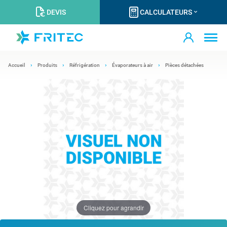
DEVIS
CALCULATEURS
Accueil
Produits
Réfrigération
Évaporateurs à air
Pièces détachées
Cliquez pour agrandir