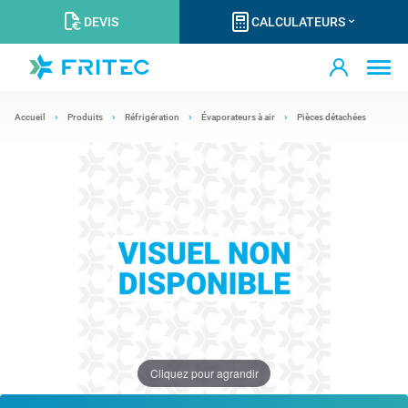
DEVIS
CALCULATEURS
Accueil
Produits
Réfrigération
Évaporateurs à air
Pièces détachées
Cliquez pour agrandir