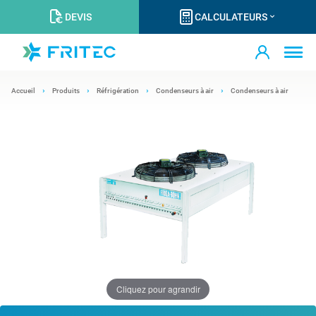
DEVIS
CALCULATEURS
Accueil
Produits
Réfrigération
Condenseurs à air
Condenseurs à air
Cliquez pour agrandir