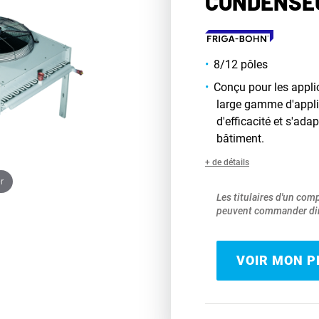
CONDENSEU
8/12 pôles
Conçu pour les appl
large gamme d'applic
d'efficacité et s'ada
bâtiment.
+ de détails
r
Les titulaires d'un com
peuvent commander dir
VOIR MON PR