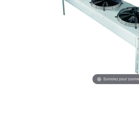
Survolez pour zoome