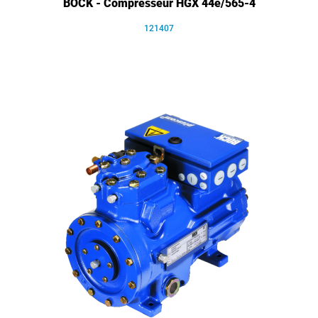
BOCK - Compresseur HGX 44e/565-4
121407