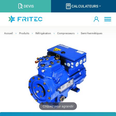
DEVIS
CALCULATEURS
Accueil
Produits
Réfrigération
Compresseurs
Semi-hermétiques
Cliquez pour agrandir