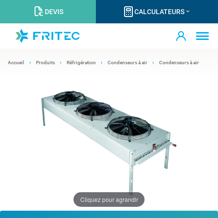
DEVIS
CALCULATEURS
Accueil
Produits
Réfrigération
Condenseurs à air
Condenseurs à air
Cliquez pour agrandir