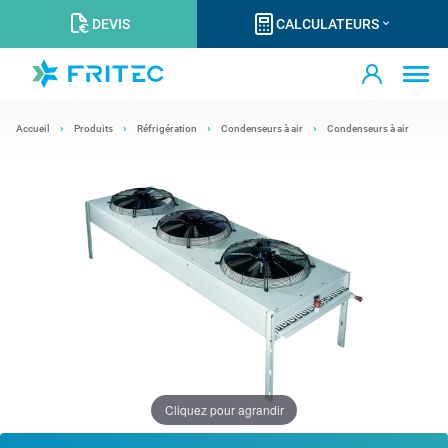
DEVIS
CALCULATEURS
Accueil
Produits
Réfrigération
Condenseurs à air
Condenseurs à air
Cliquez pour agrandir