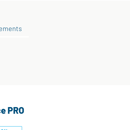
gements
ce PRO