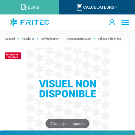
DEVIS
CALCULATEURS
Accueil
Produits
Réfrigération
Évaporateurs à air
Pièces détachées
Cliquez pour agrandir