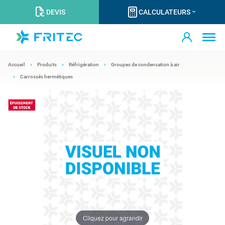
DEVIS
CALCULATEURS
Accueil
Produits
Réfrigération
Groupes de condensation à air
Carrossés hermétiques
Cliquez pour agrandir