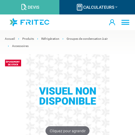
DEVIS
CALCULATEURS
Accueil
Produits
Réfrigération
Groupes de condensation à air
Accessoires
Cliquez pour agrandir