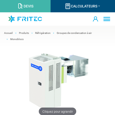
DEVIS
CALCULATEURS
Accueil
Produits
Réfrigération
Groupes de condensation à air
Monoblocs
Cliquez pour agrandir