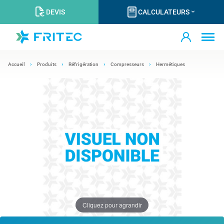
DEVIS
CALCULATEURS
Accueil
Produits
Réfrigération
Compresseurs
Hermétiques
Cliquez pour agrandir