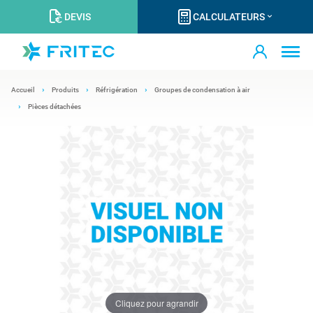
DEVIS
CALCULATEURS
Accueil
Produits
Réfrigération
Groupes de condensation à air
Pièces détachées
Cliquez pour agrandir