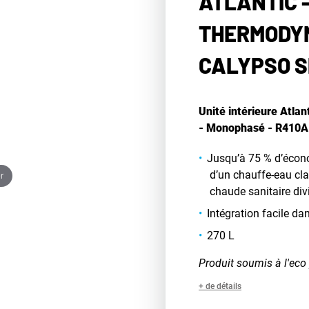
ATLANTIC 
THERMODYN
CALYPSO S
Unité intérieure Atla
- Monophasé - R410A 
Jusqu’à 75 % d’écon
d’un chauffe-eau clas
r
chaude sanitaire div
Intégration facile da
270 L
Produit soumis à l'eco 
+ de détails