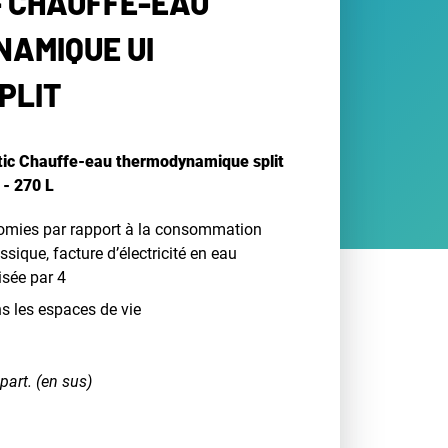
- CHAUFFE-EAU
AMIQUE UI
PLIT
ntic Chauffe-eau thermodynamique split
- 270 L
omies par rapport à la consommation
sique, facture d’électricité en eau
isée par 4
ns les espaces de vie
part. (en sus)