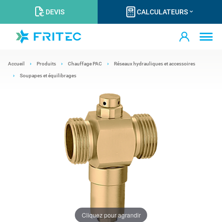
DEVIS
CALCULATEURS
Accueil
Produits
Chauffage PAC
Réseaux hydrauliques et accessoires
Soupapes et équilibrages
Cliquez pour agrandir