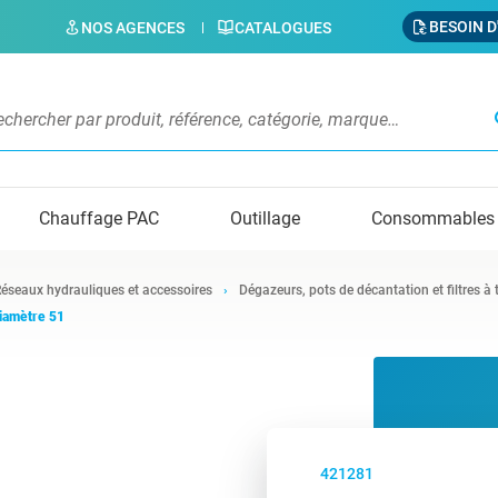
BESOIN D
NOS AGENCES
CATALOGUES
s
Chauffage PAC
Outillage
Consommables
éseaux hydrauliques et accessoires
Dégazeurs, pots de décantation et filtres à
diamètre 51
421281